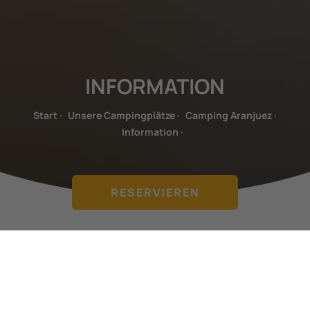
INFORMATION
Start
·
Unsere Campingplätze
·
Camping Aranjuez
·
Information
·
RESERVIEREN