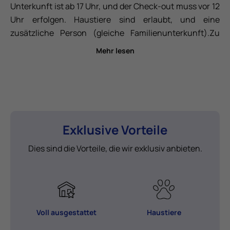
Unterkunft ist ab 17 Uhr, und der Check-out muss vor 12
Uhr erfolgen. Haustiere sind erlaubt, und eine
zusätzliche Person (gleiche Familienunterkunft).Zu
den angebotenen Dienstleistungen des Bungalow 22
Mehr lesen
gehören ein Parkplatz neben dem Bungalow,
Klimaanlage (warm/kalt), ein 40' - 43' Fernseher,
Bettwäsche und Handtücher inklusive (wöchentliche
Reinigung inklusive für Aufenthalte von 7 Nächten oder
mehr mit Wechsel von Bettwäsche und Handtüchern)
,
Glaskeramikkochfeld, Mikrowelle, Kühlschrank, Dolce
Exklusive Vorteile
Gusto Kaffeemaschine, Geschirr, Besteck und
Dies sind die Vorteile, die wir exklusiv anbieten.
Glaswaren.
Voll ausgestattet
Haustiere