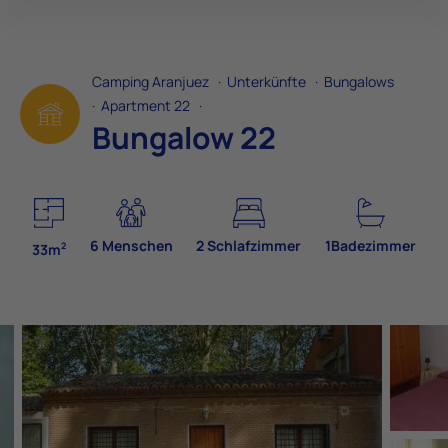
Camping Aranjuez
·
Unterkünfte
·
Bungalows
·
Apartment 22
·
Bungalow 22
6 Menschen
2 Schlafzimmer
1Badezimmer
2
33m