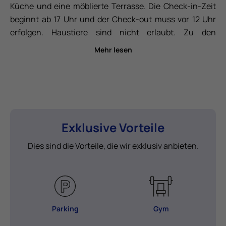
Küche und eine möblierte Terrasse. Die Check-in-Zeit
beginnt ab 17 Uhr und der Check-out muss vor 12 Uhr
erfolgen. Haustiere sind nicht erlaubt. Zu den
Dienstleistungen des Zwillingsbungalows gehören ein
Mehr lesen
Parkplatz neben dem Bungalow, kostenloses WLAN,
Klimaanlage/Heizung, ein Safe, ein 40’ - 43' Fernseher,
inklusive Bettwäsche (wöchentliche Reinigung
inklusive ab 8 Nächten Aufenthalt mit
Bettwäschewechsel), inklusive Badetücher (Wechsel
alle 3 Tage ab 4 Nächten Aufenthalt), Cerankochfeld,
Exklusive Vorteile
Mikrowelle, Geschirrspüler, Kühlschrank, Dolce Gusto®
Dies sind die Vorteile, die wir exklusiv anbieten.
Kaffeemaschine, Toaster, Geschirr, Besteck, Gläser und
eine Außenwäscheleine.
Parking
Gym