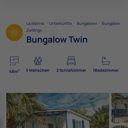
La Marina
·
Unterkünfte
·
Bungalows
·
Bungalow
Zwillings
·
Bungalow Twin
5 Menschen
2 Schlafzimmer
1Badezimmer
2
48m