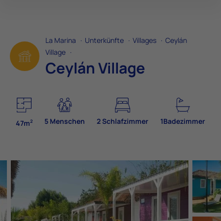
La Marina
·
Unterkünfte
·
Villages
·
Ceylán
Village
·
Ceylán Village
5 Menschen
2 Schlafzimmer
1Badezimmer
2
47m