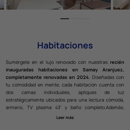
Habitaciones
Sumérgete en el lujo renovado con nuestras
recién
inauguradas habitaciones en Samay Aranjuez,
completamente renovadas en 2024.
Diseñadas con
tu comodidad en mente, cada habitación cuenta con
dos camas individuales, apliques de luz
estratégicamente ubicados para una lectura cómoda,
armario, TV plasma 43’ y baño completo.Además,
relájate en tu propia zona de terraza privada. En Samay
Leer más
Aranjuez, cada detalle se ha cuidado para brindarte una