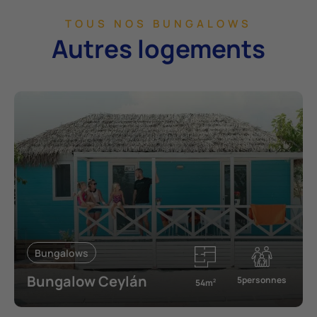
TOUS NOS BUNGALOWS
Autres logements
Bungalows
Bungalow Ceylán
5personnes
54m
2