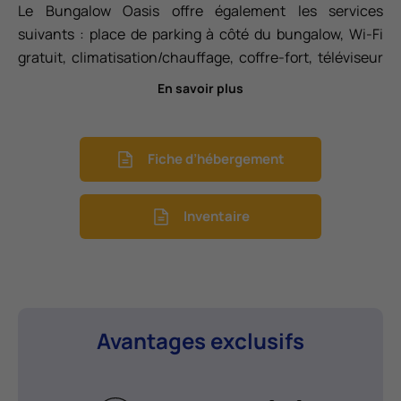
Le Bungalow Oasis offre également les services
suivants : place de parking à côté du bungalow, Wi-Fi
gratuit, climatisation/chauffage, coffre-fort, téléviseur
de 43’, draps inclus (nettoyage hebdomadaire inclus à
En savoir plus
partir de 8 nuits de séjour avec changement de draps),
serviettes de bain incluses (changement tous les 3
jours à partir de 4 nuits de séjour), plaque
Fiche d’hébergement
vitrocéramique, micro-ondes, réfrigérateur, cafetière
Dolce Gusto®, grille-pain, vaisselle, couverts, verrerie,
Inventaire
étendoir à linge extérieur, Bungalow de 2 étages.
Avantages exclusifs