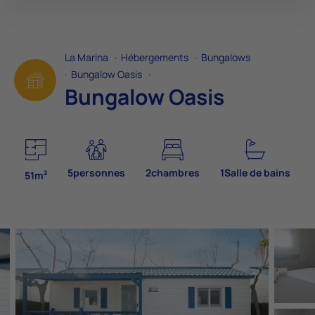
La Marina
·
Hébergements
·
Bungalows
·
Bungalow Oasis
·
Bungalow Oasis
5personnes
2chambres
1Salle de bains
2
51m