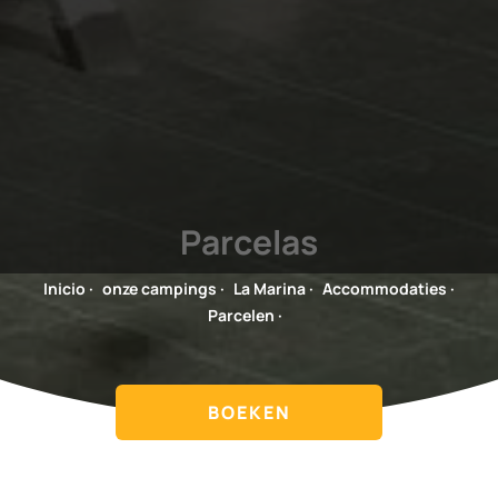
Parcelas
Inicio
·
onze campings
·
La Marina
·
Accommodaties
·
Parcelen
·
BOEKEN