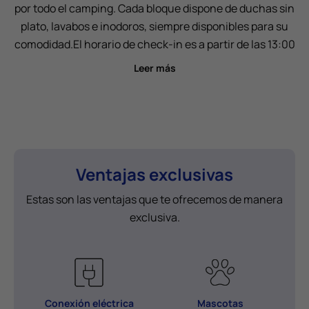
por todo el camping. Cada bloque dispone de duchas sin
plato, lavabos e inodoros, siempre disponibles para su
comodidad.
El horario de check-in es a partir de las 13:00
horas y el check-out debe realizarse antes de las 12:00
Leer más
horas. Se admiten mascotas.
Incluye una plaza de
aparcamiento y acceso a lavadoras de autoservicio,
disponibles mediante tarjeta o app móvil.
Ventajas exclusivas
Estas son las ventajas que te ofrecemos de manera
exclusiva.
Conexión eléctrica
Mascotas