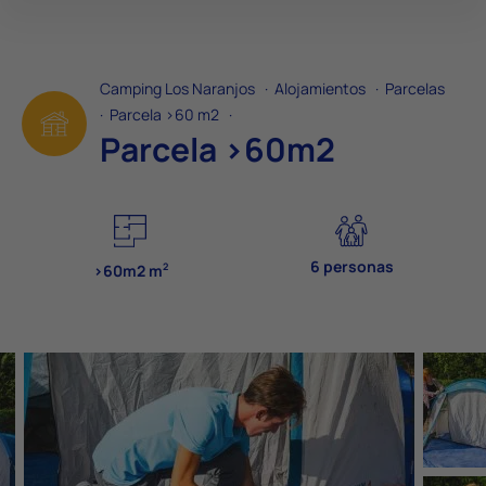
Camping Los Naranjos
·
Alojamientos
·
Parcelas
·
Parcela >60 m2
·
Parcela >60m2
6 personas
2
>60m2 m