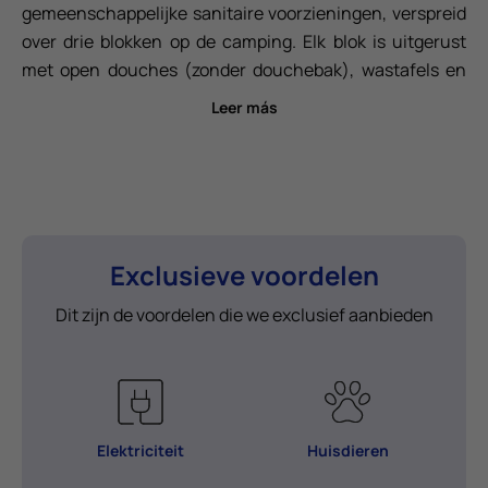
gemeenschappelijke sanitaire voorzieningen, verspreid
over drie blokken op de camping. Elk blok is uitgerust
met open douches (zonder douchebak), wastafels en
toiletten, die altijd beschikbaar zijn voor uw comfort.
Leer más
Check-in is vanaf 13:00 uur en check-out moet vóór
12:00 uur plaatsvinden. Huisdieren zijn
toegestaan.Inclusief een parkeerplaats en toegang tot
zelfbedieningswasmachines, beschikbaar met kaart of
mobiele app.
Exclusieve voordelen
Dit zijn de voordelen die we exclusief aanbieden
Elektriciteit
Huisdieren