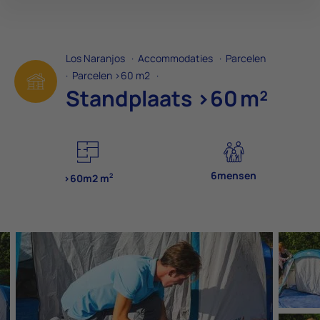
Los Naranjos
·
Accommodaties
·
Parcelen
·
Parcelen >60 m2
·
Standplaats >60 m²
6mensen
2
>60m2 m