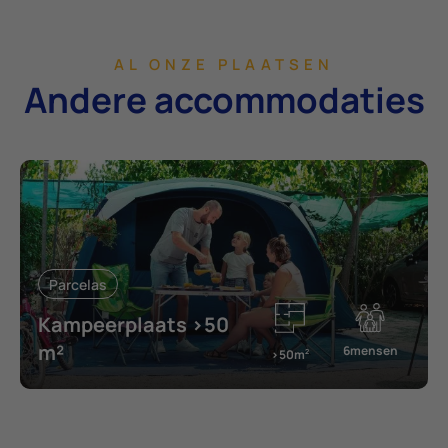
AL ONZE PLAATSEN
Andere accommodaties
Parcelas
Kampeerplaats >50
m²
6mensen
>50m
2