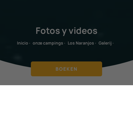
Fotos y videos
Inicio
·
onze campings
·
Los Naranjos
·
Galerij
·
BOEKEN
INOLVIDABLES
Momentos Camping Los
Naranjos