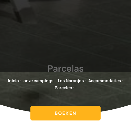
Parcelas
Inicio
·
onze campings
·
Los Naranjos
·
Accommodaties
·
Parcelen
·
BOEKEN