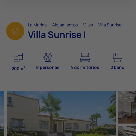
La Marina
·
Alojamientos
·
Villas
·
Villa Sunrise I
·
Villa Sunrise I
8 personas
4 dormitorios
2 baño
2
200m