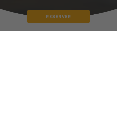
RESERVER
Nos Piscines
Profitez de la perfection aquatique à Samay Devesa
Gardens. Plongez dans l'exquise eau cristalline et des
expériences uniques. Découvrez l'oasis aquatique à
Samay Devesa Gardens. Votre escapade parfaite vous
attend !