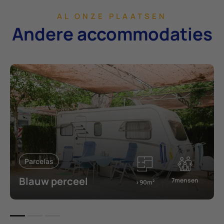
AL ONZE PLAATSEN
Andere accommodaties
Parcelas
Blauw perceel
7mensen
>90m
2