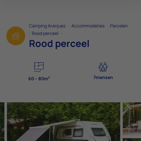
Camping Aranjuez
·
Accommodaties
·
Parcelen
·
Rood perceel
·
Rood perceel
7mensen
2
60 – 80m