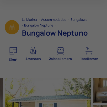
La Marina
·
Accommodaties
·
Bungalows
·
Bungalow Neptune
·
Bungalow Neptuno
4mensen
2slaapkamers
1badkamer
2
39m