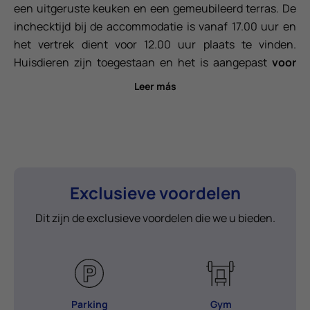
een uitgeruste keuken en een gemeubileerd terras. De
inchecktijd bij de accommodatie is vanaf 17.00 uur en
het vertrek dient voor 12.00 uur plaats te vinden.
Huisdieren zijn toegestaan ​​en het is aangepast
voor
mensen met beperkte mobiliteit
.Tot de diensten
Leer más
aangeboden voor de Neptuno bungalow behoren een
parkeerplaats naast de bungalow, gratis WiFi,
warme/koude airconditioning, kluis, 40' - 43' televisie,
lakens inbegrepen (een wekelijkse schoonmaak
inbegrepen vanaf 8 nachten verblijf) met verschoning
van lakens), badhanddoeken inbegrepen (wissel elke 3
Exclusieve voordelen
dagen vanaf 4 nachten verblijf), keramische kookplaat,
Dit zijn de exclusieve voordelen die we u bieden.
magnetron, koelkast, Dolce Gusto® koffiezetapparaat,
broodrooster, servies, bestek, glaswerk en droogrek voor
buitenkleding.
Parking
Gym