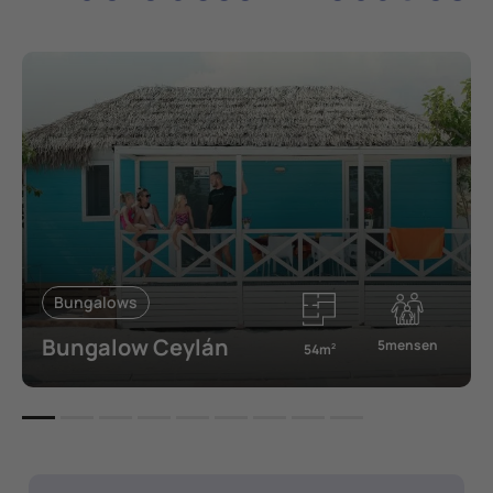
Bungalows
Bungalow Ceylán
5mensen
54m
2