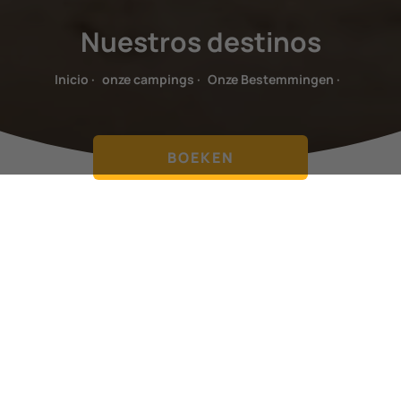
Nuestros destinos
Inicio
·
onze campings
·
Onze Bestemmingen
·
BOEKEN