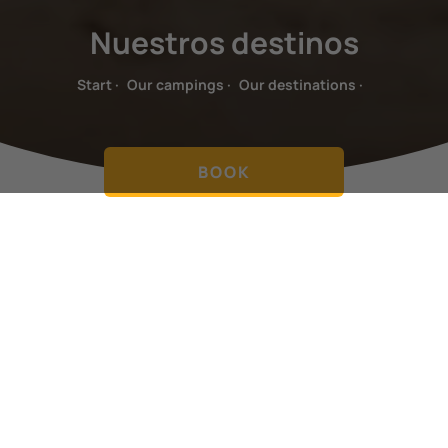
Nuestros destinos
Start
·
Our campings
·
Our destinations
·
BOOK