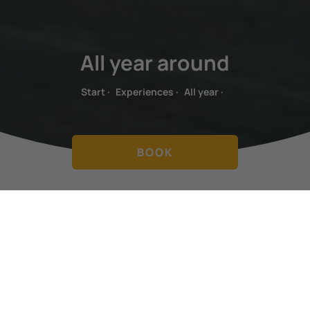
All year around
Start
·
Experiences
·
All year
·
BOOK
SPECIAL OFFERS
LAS MEJORES OFERTAS
SAMAY